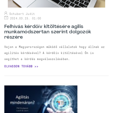
Schubert Judit
2024.03.15. 01:00
Felhívás kérdőív kitöltésére agilis
munkamódszertan szerint dolgozók
részére
Vajon a Magyarországon működő vállalatok hogy állnak az
agilitás kérdésével? A kérdőív kitöltésével Ön is
segíthet a kérdés megválaszolásában.
OLVASSON TOVÁBB