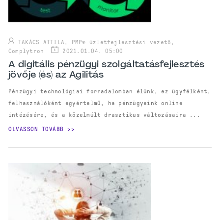
TAKÁCS ATTILA, PMP® üzletfejlesztési vezető,
Complytron
2021.01.04. 05:00
A digitális pénzügyi szolgáltatásfejlesztés
jövője (és) az Agilitás
Pénzügyi technológiai forradalomban élünk, ez ügyfélként,
felhasználóként egyértelmű, ha pénzügyeink online
intézésére, és a közelmúlt drasztikus változásaira ...
OLVASSON TOVÁBB