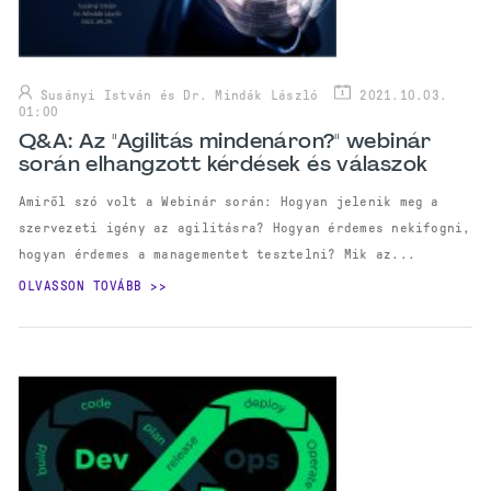
Susányi István és Dr. Mindák László
2021.10.03.
01:00
Q&A: Az "Agilitás mindenáron?" webinár
során elhangzott kérdések és válaszok
Amiről szó volt a Webinár során: Hogyan jelenik meg a
szervezeti igény az agilitásra? Hogyan érdemes nekifogni,
hogyan érdemes a managementet tesztelni? Mik az...
OLVASSON TOVÁBB