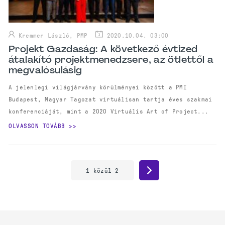
Kremmer László, PMP
2020.10.04. 03:00
Projekt Gazdaság: A következő évtized
átalakító projektmenedzsere, az ötlettől a
megvalósulásig
A jelenlegi világjárvány körülményei között a PMI
Budapest, Magyar Tagozat virtuálisan tartja éves szakmai
konferenciáját, mint a 2020 Virtuális Art of Project...
OLVASSON TOVÁBB
1
közül
2