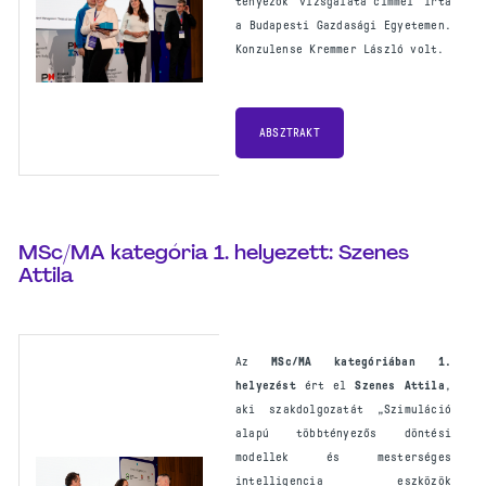
tényezők vizsgálata”címmel írta
a Budapesti Gazdasági Egyetemen.
Konzulense Kremmer László volt.
ABSZTRAKT
MSc/MA kategória 1. helyezett: Szenes
Attila
Az
MSc/MA kategóriában
1.
helyezést
ért el
Szenes Attila
,
aki szakdolgozatát „Szimuláció
alapú többtényezős döntési
modellek és mesterséges
intelligencia eszközök