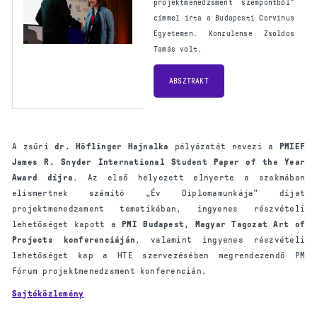
projektmenedzsment szempontból”
címmel írta a Budapesti Corvinus
Egyetemen. Konzulense Zsoldos
Tamás volt.
ABSZTRAKT
A zsűri
dr. Höflinger Hajnalka
pályázatát nevezi a
PMIEF
James R. Snyder International Student Paper of the Year
Award díjra
. Az első helyezett elnyerte a szakmában
elismertnek számító „Év Diplomamunkája” díjat
projektmenedzsment tematikában, ingyenes részvételi
lehetőséget kapott a
PMI Budapest, Magyar Tagozat Art
of
Projects konferenciáján
, valamint ingyenes részvételi
lehetőséget kap a HTE szervezésében megrendezendő PM
Fórum projektmenedzsment konferencián.
Sajtóközlemény