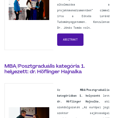
alkalmazása a
projektmenedzsmentben” címmel
írta a Eötvös Loránd
Tudományegyetemen. Konzulense
Dr. Jónás Tamás volt.
ABSZTRAKT
MBA/Posztgraduális kategória 1.
helyezett: dr. Höflinger Hajnalka
Az
MBA/Posztgraduális
kategóriában
1. helyezett
lett
dr. Höflinger Hajnalka
, aki
szakdolgozatát „Az európai jogi
szektor sajátosságai