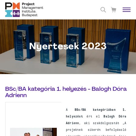
Nyertesek 2023
BSc/BA kategória 1. helyezés - Balogh Dóra
Adrienn
A
BSc/BA kategóriában 1.
helyezést
ért el
Balogh Dóra
Adrienn
, aki szakdolgozatát „A
projektek sikerét befolyásoló