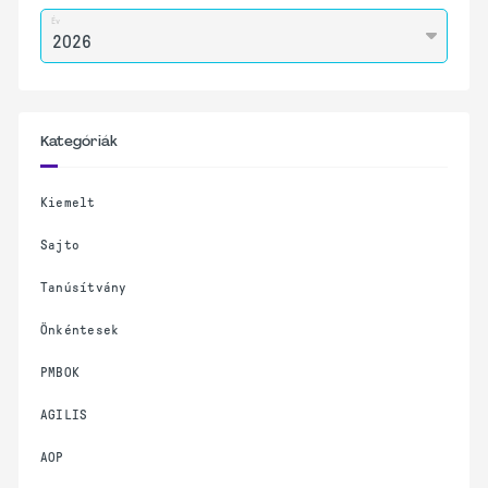
Év
Kategóriák
Kiemelt
Sajto
Tanúsítvány
Önkéntesek
PMBOK
AGILIS
AOP