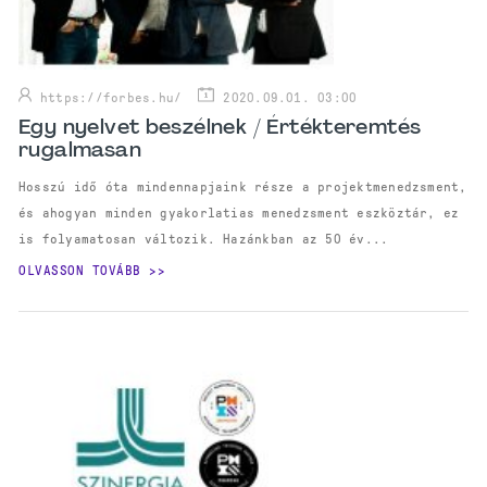
https://forbes.hu/
2020.09.01. 03:00
Egy nyelvet beszélnek / Értékteremtés
rugalmasan
Hosszú idő óta mindennapjaink része a projektmenedzsment,
és ahogyan minden gyakorlatias menedzsment eszköztár, ez
is folyamatosan változik. Hazánkban az 50 év...
OLVASSON TOVÁBB