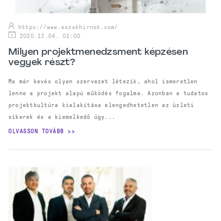
https://www.eszakhirnok.com/
2020.12.04. 01:00
Milyen projektmenedzsment képzésen
vegyek részt?
Ma már kevés olyan szervezet létezik, ahol ismeretlen
lenne a projekt alapú működés fogalma. Azonban a tudatos
projektkultúra kialakítása elengedhetetlen az üzleti
sikerek és a kiemelkedő ügy...
OLVASSON TOVÁBB