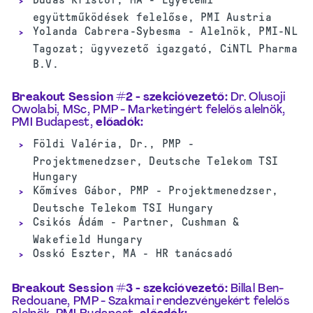
együttműködések felelőse, PMI Austria
Yolanda Cabrera-Sybesma - Alelnök, PMI-NL
Tagozat; ügyvezető igazgató, CiNTL Pharma
B.V.
Breakout Session #2 -
szekcióvezető:
Dr. Olusoji
Owolabi, MSc, PMP - Marketingért felelős alelnök,
PMI Budapest,
előadók
:
Földi Valéria, Dr., PMP -
Projektmenedzser, Deutsche Telekom TSI
Hungary
Kőmíves Gábor, PMP - Projektmenedzser,
Deutsche Telekom TSI Hungary
Csikós Ádám - Partner, Cushman &
Wakefield Hungary
Osskó Eszter, MA - HR tanácsadó
Breakout Session #3 -
szekcióvezető
:
Billal Ben-
Redouane, PMP - Szakmai rendezvényekért felelős