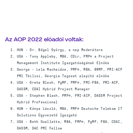
Az AOP 2022 előadói voltak:
HUN - Dr. Bőgel György, a nap Moderátora
USA - Tony Appleby, MBA, CDir, PMP® a Project
Management Institute Igazgatóságának Elnöke
Georga - Lela Machaidze, PMP®, MBA, BRMP, PMI-ACP
PMI Tbilisi, Georgia Tagozat alapító elnöke
USA - Greta Blash, PgMP, PMP®, PMI-PBA, PMI-ACP,
DASSM, CDAI Hybrid Project Manager
USA - Stephen Blash, PMP®, PMI-ACP, DASSM Project
Hybrid Professional
HUN – Kónya László, MBA, PMP® Deutsche Telekom IT
Solutions Ügyvezető Igazgató
USA - Beth Ouellette, MBA, PMP®, PgMP, PBA, CDAI,
DASSM, DAC PMI Fellow