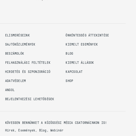
ELISMERÉSEINK
ÖNKÉNTESSÉG ÁTTEKINTÉSE
SAJTÓKÖZLEMÉNYEK
KIEMELT ESEMÉNYEK
BESZÁMOLÓK
BLOG
FELHASZNÁLÁSI FELTÉTELEK
KIEMELT ÁLLÁSOK
HIRDETÉS ÉS SZPONZORÁCIÓ
KAPCSOLAT
ADATVÉDELEM
SHOP
ANGOL
BEJELENTKEZÉSI LEHETŐSÉGEK
KÖVESSEN BENNÜNKET A KÖZÖSSÉGI MÉDIA CSATORNÁINKON IS!
Hírek, Események, Blog, Webinár