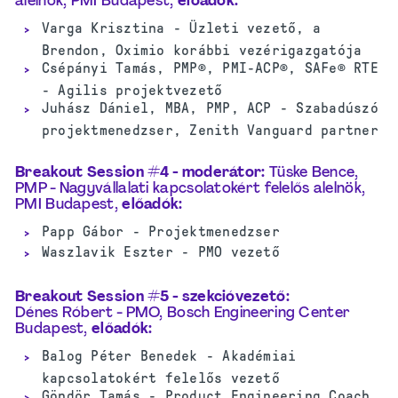
alelnök, PMI Budapest,
előadók
:
Varga Krisztina - Üzleti vezető, a
Brendon, Oximio korábbi vezérigazgatója
Csépányi Tamás, PMP®, PMI-ACP®, SAFe® RTE
- Agilis projektvezető
Juhász Dániel, MBA, PMP, ACP - Szabadúszó
projektmenedzser, Zenith Vanguard partner
Breakout Session #4 - m
oderátor:
Tüske
Bence,
PMP - Nagyvállalati kapcsolatokért felelős alelnök
,
PMI Budapest,
előadók
:
Papp Gábor - Projektmenedzser
Waszlavik Eszter - PMO vezető
Breakout Session #5 -
szekcióvezető
:
Dénes
Róbert
- PMO, Bosch Engineering Center
Budapest,
előadók
:
Balog Péter Benedek - Akadémiai
kapcsolatokért felelős vezető
Göndör Tamás - Product Engineering Coach