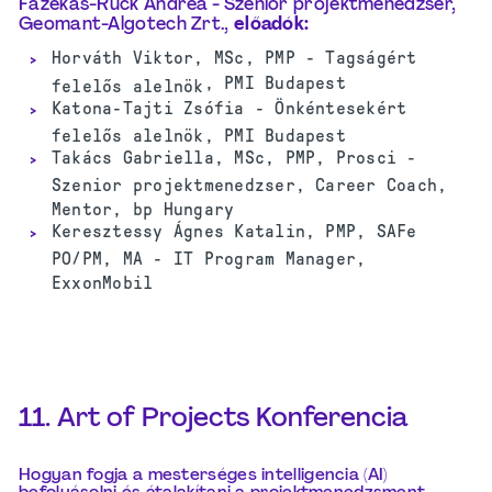
Fazekas-Ruck
Andrea
- Szenior projektmenedzser,
Geomant-Algotech Zrt.,
előadók
:
Horváth Viktor, MSc, PMP - Tagságért
, PMI Budapest
felelős alelnök
Katona-Tajti Zsófia - Önkéntesekért
felelős alelnök, PMI Budapest
Takács Gabriella, MSc, PMP, Prosci -
Szenior projektmenedzser, Career Coach,
Mentor, bp Hungary
Keresztessy Ágnes Katalin, PMP, SAFe
PO/PM, MA - IT Program Manager,
ExxonMobil
11. Art of Projects Konferencia
Hogyan fogja a mesterséges intelligencia (AI)