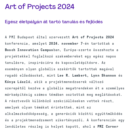
Art of Projects 2024
Egész életpályán át tartó tanulás és fejlődés
A PMI Budapest által szervezett
Art of Projects 2024
konferencia, amelyet
2024. november 7
-én tartottak a
Bosch Innovation Campus
ban, Európa-szerte összehozta a
projektekkel foglalkozó szakembereket egy egész napos
tanulásra, inspirációra és kapcsolatépítésre. Az
eseményen olyan globális szakértők tartottak magával
ragadó előadásokat, mint
Lee R. Lambert, Lynn Shannon
és
Kónya László
, akik a projektmenedzserek változó
szerepétől kezdve a globális megatrendeken át a személyes
márkaépítésig számos témában osztottak meg meglátásokat.
A résztvevők különböző szekcióüléseken vettek részt,
amelyek olyan témákat érintettek, mint az
alkalmazkodóképesség, a generációk közötti együttműködés
és a projektmenedzsment sikertényezői. A konferencián egy
lendületes részleg is helyet kapott, ahol a
PMI Corner