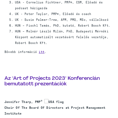
USA - Cornelius Fichtner, PMP®, CSM, Előadó és
podcast házigazda
UK - Peter Taylor, PMP®, Előadó és coach
UK - Susie Palmer-Trew, APM, PMQ, MSc, vállalkozó
HUN – Fischl Tamás, PhD, kutató, Robert Bosch Kft.
HUN – Molnár László Milán, PhD, Budapesti Mérnöki
Központ automatizált vezetésért felelős vezetője,
Robert Bosch Kft.
Bővebb információ
itt
.
Az "Art of Projects 2023" Konferencián
bemutatott prezentációk
®
Jennifer Tharp, PMP
Chair Of The Board Of Directors at Project Management
Institute