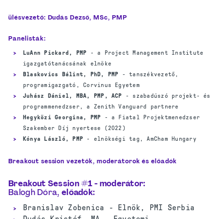
ülésvezető:
Dudás
Dezső, MSc, PMP
Panelisták:
LuAnn Pickard, PMP
- a Project Management Institute
igazgatótanácsának elnöke
Blaskovics Bálint, PhD, PMP
- tanszékvezető,
programigazgató, Corvinus Egyetem
Juhász Dániel, MBA, PMP, ACP
- szabadúszó projekt- és
programmenedzser, a Zenith Vanguard partnere
Hegyközi Georgina, PMP
- a Fiatal Projektmenedzser
Szakember Díj nyertese (2022)
Kónya László, PMP
- elnökségi tag, AmCham Hungary
Breakout session vezetők, moderátorok és előadók
Breakout Session #1 - m
oderátor:
Balogh
Dóra
,
előadók
:
Branislav Zobenica - Elnök, PMI Serbia
Dudás Kristóf, MA - Egyetemi