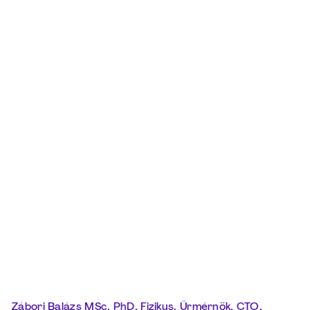
Zábori Balázs MSc, PhD, Fizikus, Űrmérnök, CTO,