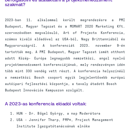
befolyásolni és átalakítani a projektmenedzsment
szakmát?
2023-ban 11. alkalommal került megrendezésre a PMI
Budapest, Magyar Tagozat és a MOMART 2020 Marketing Kft.
szervezésében megvalósuló, Art of Projects Konferencia,
számos kiváló előadóval az USA-ból, Nagy Brittanniából és
Magyarországról. A konferenciát 2023. november 9-én
tartották meg. A PMI Budapest, Magyar Tagozat ismét otthont
adott Közép- Európa legnagyobb nemzetközi, angol nyelvű
projektmenedzsment konferenciájának, mely rendezvényen idén
több mint 330 vendég vett részt. A konferencia helyszínéül
a nemzetközi Bosch csoport egyik legjelentősebb európai
autóipari fejlesztési központja, a tavaly átadott Bosch
Budapest Innovációs Kampuszon szolgált.
A 2023-as konferencia előadói voltak:
HUN - Dr. Bőgel György, a nap Moderátora
USA - Jennifer Tharp, PMP®, Project Management
Institute Igazgatótanácsának elnöke