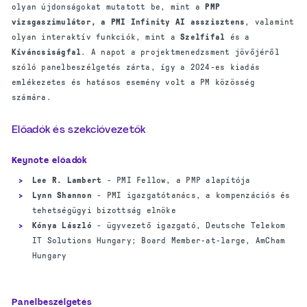
olyan újdonságokat mutatott be, mint a
PMP
vizsgaszimulátor, a PMI Infinity AI asszisztens
, valamint
olyan interaktív funkciók, mint a
Szelfifal
és a
Kíváncsiságfal
. A napot a projektmenedzsment jövőjéről
szóló panelbeszélgetés zárta, így a 2024-es kiadás
emlékezetes és hatásos esemény volt a PM közösség
számára.
Előadók és szekcióvezetők
Keynote előadók
Lee R. Lambert
- PMI Fellow, a PMP alapítója
Lynn Shannon
- PMI igazgatótanács, a kompenzációs és
tehetségügyi bizottság elnöke
Kónya
László
- ügyvezető igazgató, Deutsche Telekom
IT Solutions Hungary; Board Member-at-large, AmCham
Hungary
Panelbeszélgetés