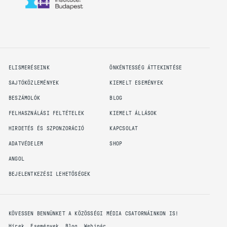
ELISMERÉSEINK
ÖNKÉNTESSÉG ÁTTEKINTÉSE
SAJTÓKÖZLEMÉNYEK
KIEMELT ESEMÉNYEK
BESZÁMOLÓK
BLOG
FELHASZNÁLÁSI FELTÉTELEK
KIEMELT ÁLLÁSOK
HIRDETÉS ÉS SZPONZORÁCIÓ
KAPCSOLAT
ADATVÉDELEM
SHOP
ANGOL
BEJELENTKEZÉSI LEHETŐSÉGEK
KÖVESSEN BENNÜNKET A KÖZÖSSÉGI MÉDIA CSATORNÁINKON IS!
Hírek, Események, Blog, Webinár