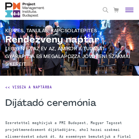
KÉPZÉS, TANULÁS, KAPCSOLATÉPÍTÉS
Rendezvény naptár
LEGYEN EZ AZ ÉV AZ, AMIKOR A TUDÁSÁT
GYARAPÍTJA ÉS MEGALAPOZZA JÖVŐBENI SZAKMAI
SIKEREIT
<< VISSZA A NAPTÁRBA
Díjátadó ceremónia
Szeretettel meghívjuk a PMI Budapest, Magyar Tagozat
projektmenedzsment díjátadójára, ahol hazai szakmai
elismeréseket adunk át. Az eseményen bemutatjuk a Fiatal