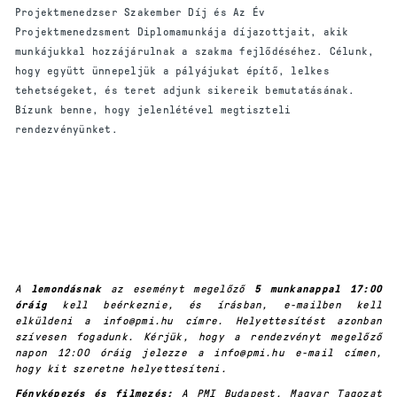
Projektmenedzser Szakember Díj és Az Év
Projektmenedzsment Diplomamunkája díjazottjait, akik
munkájukkal hozzájárulnak a szakma fejlődéséhez. Célunk,
hogy együtt ünnepeljük a pályájukat építő, lelkes
tehetségeket, és teret adjunk sikereik bemutatásának.
Bízunk benne, hogy jelenlétével megtiszteli
rendezvényünket.
A
lemondásnak
az eseményt megelőző
5 munkanappal 17:00
óráig
kell beérkeznie, és írásban, e-mailben kell
elküldeni a info@pmi.hu címre. Helyettesítést azonban
szívesen fogadunk. Kérjük, hogy a rendezvényt megelőző
napon 12:00 óráig jelezze a info@pmi.hu e-mail címen,
hogy kit szeretne helyettesíteni.
Fényképezés és filmezés:
A PMI Budapest, Magyar Tagozat