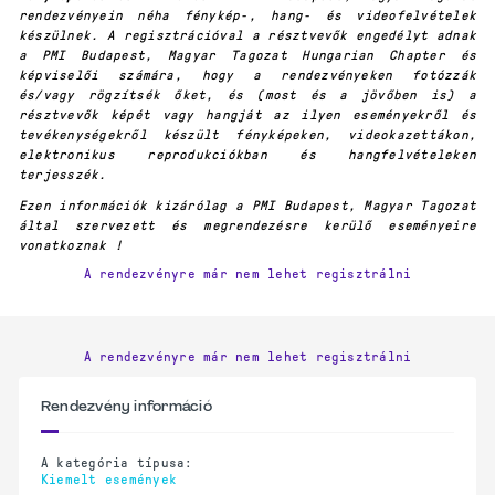
rendezvényein néha fénykép-, hang- és videofelvételek
készülnek. A regisztrációval a résztvevők engedélyt adnak
a PMI Budapest, Magyar Tagozat Hungarian Chapter és
képviselői számára, hogy a rendezvényeken fotózzák
és/vagy rögzítsék őket, és (most és a jövőben is) a
résztvevők képét vagy hangját az ilyen eseményekről és
tevékenységekről készült fényképeken, videokazettákon,
elektronikus reprodukciókban és hangfelvételeken
terjesszék.
Ezen információk kizárólag a PMI Budapest, Magyar Tagozat
által szervezett és megrendezésre kerülő eseményeire
vonatkoznak !
A rendezvényre már nem lehet regisztrálni
A rendezvényre már nem lehet regisztrálni
Rendezvény információ
A kategória típusa:
Kiemelt események