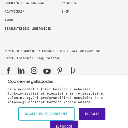
HIRDETÉS ÉS SZPONZORÁCIÓ
KAPCSOLAT
ADATVÉDELEM
SHOP
ANGOL
BEJELENTKEZÉSI LEHETŐSÉGEK
KÖVESSEN BENNÜNKET A KÖZÖSSÉGI MÉDIA CSATORNÁINKON IS!
Hírek, Események, Blog, Webinár
Cookie-megállapodás
Ez a weboldal sütiket használ a weboldal
funkcionalitásának elemzésére és fejlesztésére,
Adatvédelmi irányelvek
valamint egyéni preferenciáinak mentésére és a
közösségi médiához történő kapcsolódásra.
©2003 - 2023 PMI Budapest, Magyar Tagozat. Minden jog fenntartva.
OLVASSA EL AZ IRÁNYELVET
ELUTASÍT
Powered by
ELFOGADOM