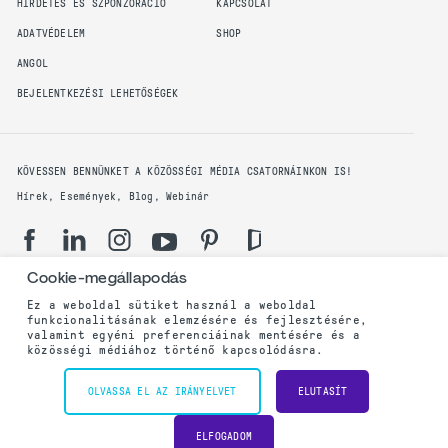
HIRDETÉS ÉS SZPONZORÁCIÓ
KAPCSOLAT
ADATVÉDELEM
SHOP
ANGOL
BEJELENTKEZÉSI LEHETŐSÉGEK
KÖVESSEN BENNÜNKET A KÖZÖSSÉGI MÉDIA CSATORNÁINKON IS!
Hírek, Események, Blog, Webinár
Cookie-megállapodás
Ez a weboldal sütiket használ a weboldal
funkcionalitásának elemzésére és fejlesztésére,
Adatvédelmi irányelvek
valamint egyéni preferenciáinak mentésére és a
közösségi médiához történő kapcsolódásra.
©2003 - 2023 PMI Budapest, Magyar Tagozat. Minden jog fenntartva.
OLVASSA EL AZ IRÁNYELVET
ELUTASÍT
Powered by
ELFOGADOM