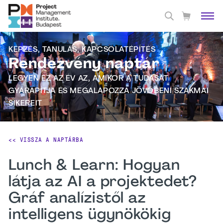
KÉPZÉS, TANULÁS, KAPCSOLATÉPÍTÉS
Rendezvény naptár
LEGYEN EZ AZ ÉV AZ, AMIKOR A TUDÁSÁT
GYARAPÍTJA ÉS MEGALAPOZZA JÖVŐBENI SZAKMAI
SIKEREIT
<< VISSZA A NAPTÁRBA
Lunch & Learn: Hogyan
látja az AI a projektedet?
Gráf analízistől az
intelligens ügynökökig