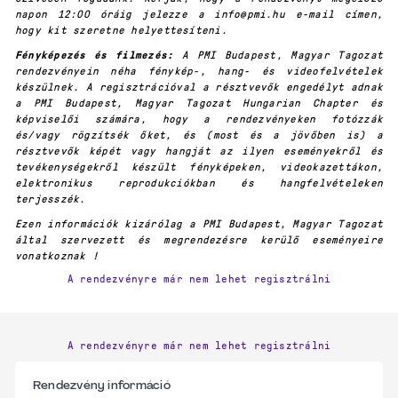
napon 12:00 óráig jelezze a info@pmi.hu e-mail címen,
hogy kit szeretne helyettesíteni.
Fényképezés és filmezés:
A PMI Budapest, Magyar Tagozat
rendezvényein néha fénykép-, hang- és videofelvételek
készülnek. A regisztrációval a résztvevők engedélyt adnak
a PMI Budapest, Magyar Tagozat Hungarian Chapter és
képviselői számára, hogy a rendezvényeken fotózzák
és/vagy rögzítsék őket, és (most és a jövőben is) a
résztvevők képét vagy hangját az ilyen eseményekről és
tevékenységekről készült fényképeken, videokazettákon,
elektronikus reprodukciókban és hangfelvételeken
terjesszék.
Ezen információk kizárólag a PMI Budapest, Magyar Tagozat
által szervezett és megrendezésre kerülő eseményeire
vonatkoznak !
A rendezvényre már nem lehet regisztrálni
A rendezvényre már nem lehet regisztrálni
Rendezvény információ