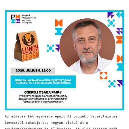
Az előadás két egymásra épülő AI projekt tapasztalatain
keresztül mutatja be, hogyan alakul át a
projektmenedzsment az AI korában. Az első projekt gráf