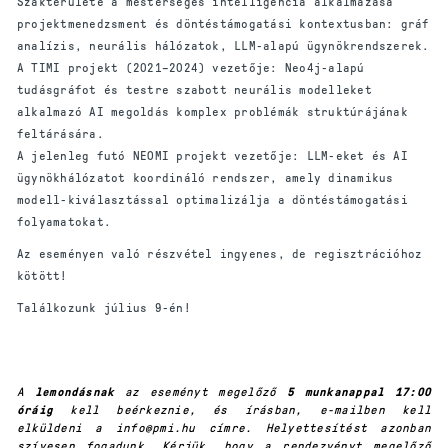
Szakterülete a mesterséges intelligencia alkalmazása
projektmenedzsment és döntéstámogatási kontextusban: gráf
analízis, neurális hálózatok, LLM-alapú ügynökrendszerek.
A TIMI projekt (2021–2024) vezetője: Neo4j-alapú
tudásgráfot és testre szabott neurális modelleket
alkalmazó AI megoldás komplex problémák struktúrájának
feltárására.
A jelenleg futó NEOMI projekt vezetője: LLM-eket és AI
ügynökhálózatot koordináló rendszer, amely dinamikus
modell-kiválasztással optimalizálja a döntéstámogatási
folyamatokat.
Az eseményen való részvétel ingyenes, de regisztrációhoz
kötött!
Találkozunk július 9-én!
A
lemondásnak
az eseményt megelőző
5 munkanappal 17:00
óráig
kell beérkeznie, és írásban, e-mailben kell
elküldeni a info@pmi.hu címre. Helyettesítést azonban
szívesen fogadunk. Kérjük, hogy a rendezvényt megelőző