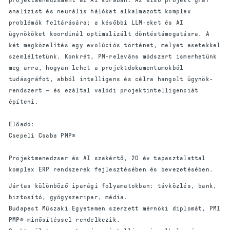
analízist és neurális hálókat alkalmazott komplex
problémák feltárására; a későbbi LLM-eket és AI
ügynököket koordinál optimalizált döntéstámogatásra. A
két megközelítés egy evolúciós történet, melyet esetekkel
szemléltetünk. Konkrét, PM-releváns módszert ismerhetünk
meg arra, hogyan lehet a projektdokumentumokból
tudásgráfot, abból intelligens és célra hangolt ügynök-
rendszert — és ezáltal valódi projektintelligenciát
építeni.
Előadó:
Csepeli Csaba PMP®
Projektmenedzser és AI szakértő, 20 év tapasztalattal
komplex ERP rendszerek fejlesztésében és bevezetésében.
Jártas különböző iparági folyamatokban: távközlés, bank,
biztosító, gyógyszeripar, média.
Budapest Műszaki Egyetemen szerzett mérnöki diplomát, PMI
PMP® minősítéssel rendelkezik.