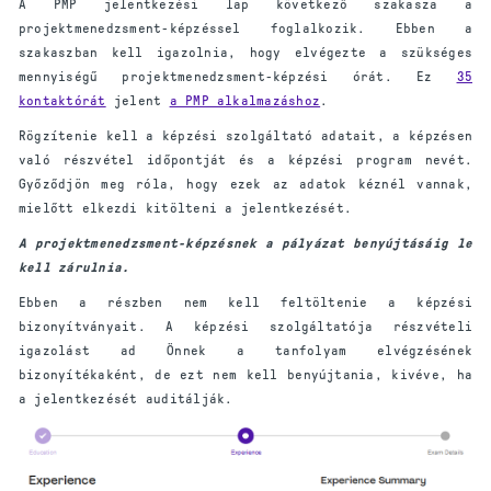
A PMP jelentkezési lap következő szakasza a
projektmenedzsment-képzéssel foglalkozik. Ebben a
szakaszban kell igazolnia, hogy elvégezte a szükséges
mennyiségű projektmenedzsment-képzési órát. Ez
35
kontaktórát
jelent
a PMP alkalmazáshoz
.
Rögzítenie kell a képzési szolgáltató adatait, a képzésen
való részvétel időpontját és a képzési program nevét.
Győződjön meg róla, hogy ezek az adatok kéznél vannak,
mielőtt elkezdi kitölteni a jelentkezését.
A projektmenedzsment-képzésnek a pályázat benyújtásáig le
kell zárulnia.
Ebben a részben nem kell feltöltenie a képzési
bizonyítványait. A képzési szolgáltatója részvételi
igazolást ad Önnek a tanfolyam elvégzésének
bizonyítékaként, de ezt nem kell benyújtania, kivéve, ha
a jelentkezését auditálják.