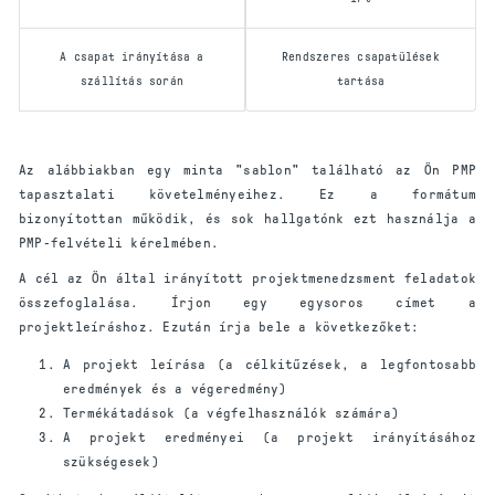
A csapat irányítása a
Rendszeres csapatülések
szállítás során
tartása
Az alábbiakban egy minta "sablon" található az Ön PMP
tapasztalati követelményeihez. Ez a formátum
bizonyítottan működik, és sok hallgatónk ezt használja a
PMP-felvételi kérelmében.
A cél az Ön által irányított projektmenedzsment feladatok
összefoglalása. Írjon egy egysoros címet a
projektleíráshoz. Ezután írja bele a következőket:
A projekt leírása (a célkitűzések, a legfontosabb
eredmények és a végeredmény)
Termékátadások (a végfelhasználók számára)
A projekt eredményei (a projekt irányításához
szükségesek)