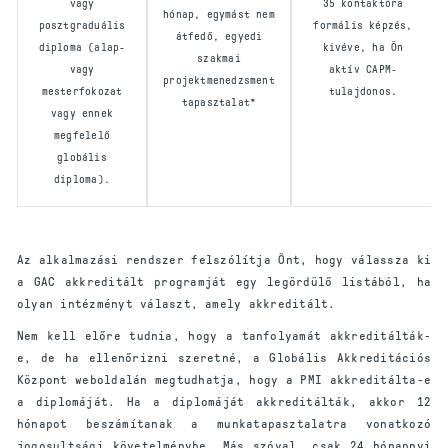
vagy
35 kontaktóra
hónap, egymást nem
posztgraduális
formális képzés,
átfedő, egyedi
diploma (alap-
kivéve, ha Ön
szakmai
vagy
aktív CAPM-
projektmenedzsment
mesterfokozat
tulajdonos.
tapasztalat*
vagy ennek
megfelelő
globális
diploma).
Az alkalmazási rendszer felszólítja Önt, hogy válassza ki
a GAC akkreditált programját egy legördülő listából, ha
olyan intézményt választ, amely akkreditált.
Nem kell előre tudnia, hogy a tanfolyamát akkreditálták-
e, de ha ellenőrizni szeretné, a Globális Akkreditációs
Központ weboldalán megtudhatja, hogy a PMI akkreditálta-e
a diplomáját. Ha a diplomáját akkreditálták, akkor 12
hónapot beszámítanak a munkatapasztalatra vonatkozó
jogosultsági követelménybe. Más szóval, csak 24 hónapnyi