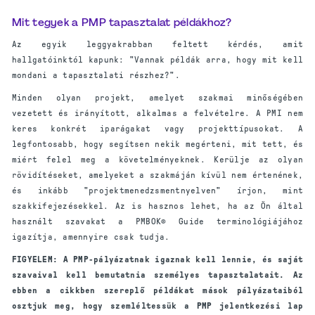
Mit tegyek a PMP tapasztalat példákhoz?
Az egyik leggyakrabban feltett kérdés, amit
hallgatóinktól kapunk: "Vannak példák arra, hogy mit kell
mondani a tapasztalati részhez?".
Minden olyan projekt, amelyet szakmai minőségében
vezetett és irányított, alkalmas a felvételre. A PMI nem
keres konkrét iparágakat vagy projekttípusokat. A
legfontosabb, hogy segítsen nekik megérteni, mit tett, és
miért felel meg a követelményeknek. Kerülje az olyan
rövidítéseket, amelyeket a szakmáján kívül nem értenének,
és inkább "projektmenedzsmentnyelven" írjon, mint
szakkifejezésekkel. Az is hasznos lehet, ha az Ön által
használt szavakat a PMBOK® Guide terminológiájához
igazítja, amennyire csak tudja.
FIGYELEM: A PMP-pályázatnak igaznak kell lennie, és saját
szavaival kell bemutatnia személyes tapasztalatait. Az
ebben a cikkben szereplő példákat mások pályázataiból
osztjuk meg, hogy szemléltessük a PMP jelentkezési lap