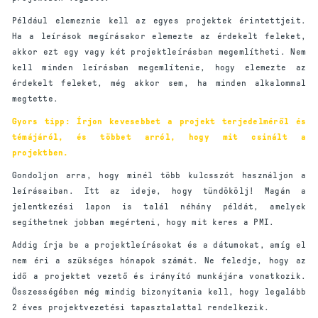
Például elemeznie kell az egyes projektek érintettjeit.
Ha a leírások megírásakor elemezte az érdekelt feleket,
akkor ezt egy vagy két projektleírásban megemlítheti. Nem
kell minden leírásban megemlítenie, hogy elemezte az
érdekelt feleket, még akkor sem, ha minden alkalommal
megtette.
Gyors tipp: Írjon kevesebbet a projekt terjedelméről és
témájáról, és többet arról, hogy mit csinált a
projektben.
Gondoljon arra, hogy minél több kulcsszót használjon a
leírásaiban. Itt az ideje, hogy tündökölj! Magán a
jelentkezési lapon is talál néhány példát, amelyek
segíthetnek jobban megérteni, hogy mit keres a PMI.
Addig írja be a projektleírásokat és a dátumokat, amíg el
nem éri a szükséges hónapok számát. Ne feledje, hogy az
idő a projektet vezető és irányító munkájára vonatkozik.
Összességében még mindig bizonyítania kell, hogy legalább
2 éves projektvezetési tapasztalattal rendelkezik.