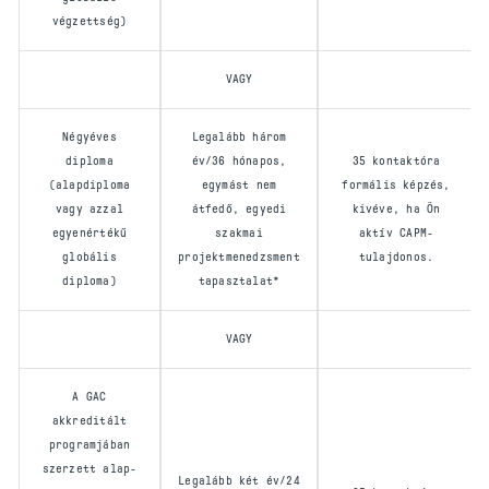
végzettség)
VAGY
Négyéves
Legalább három
diploma
év/36 hónapos,
35 kontaktóra
(alapdiploma
egymást nem
formális képzés,
vagy azzal
átfedő, egyedi
kivéve, ha Ön
egyenértékű
szakmai
aktív CAPM-
globális
projektmenedzsment
tulajdonos.
diploma)
tapasztalat*
VAGY
A GAC
akkreditált
programjában
szerzett alap-
Legalább két év/24