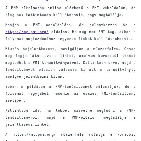
A PMP alkalmazás online elérhető a PMI weboldalán, de
elég sok kattintáson kell átmennie, hogy megtalálja.
Menjen a PMI weboldalára, és jelentkezzen be a
https://my.pmi.org/
oldalon. Ha még nem PMI-tag, akkor a
folyamat megkezdéséhez ingyenes fiókot kell létrehoznia.
Miután bejelentkezett, navigáljon a műszerfalra. Onnan
meg fogja látni azt a linket, amelyen keresztül többet
megtudhat a PMI tanúsítványairól. Kattintson erre, majd a
Tanúsítványok oldalon válassza ki azt a tanúsítványt,
amelyre jelentkezni kíván.
Ebben a példában a PMP-tanúsítványt választjuk, de a
folyamat nagyjából hasonló az összes PMI-tanúsítvány
esetében.
Kattintson ide, ha többet szeretne megtudni a PMP-
tanúsítványról, majd a PMP-oldalon megtalálja a
jelentkezési linket.
A https://my.pmi.org/ műszerfala mutatja a korábbi,