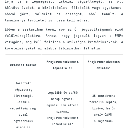
Írja be a legmagasabb iskolai végzettségét, az ott
töltött éveket, a középiskolát, főiskolát vagy egyetemet,
ahová járt, valamint az országot, ahol tanult. A
tanulmányi területet is hozzá kell adnia.
Ebben a szakaszban kerül sor az Ön jogosultságának első
felülvizsgálatára. Ahhoz, hogy jogosult legyen a PMP®
vizsgára, meg kell felelnie a szükséges kritériumoknak. A
követelményeket az alábbi táblázatban láthatja.
Projektmenedzsment
Projektmenedzsment
Oktatási háttér
tapasztalat
oktatási
Középfokú
végzettség
Legalább öt év/60
(érettségi,
35 kontaktóra
hónap egyedi,
társult
formális képzés,
egymást nem átfedő
végzettség vagy
kivéve, ha Ön
szakmai
azzal
aktív CAPM-
projektmenedzsment
egyenértékű
tulajdonos.
tapasztalat*
globális