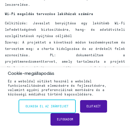
leszerelése.
Wi-Fi megoldás tervezése lakóházak számára
Célkitűzés: Javaslat benyújtása egy lakótömb Wi-Fi
lefedettségének biztosítására, hang- és adatátviteli
szolgáltatások nyújtása céljából
Szerep: A projektet a következő módon kezdeményeztem és
terveztem meg: a charta kidolgozása és az érdekelt felek
azonosítása. PL: dokumentáltam a
projektmenedzsmenttervet, amely tartalmazta a projekt
alkalmazási körét, az időt, a minőséget és a
Cookie-megállapodás
kockázatkezelési terveket. EX: irányítottam a csapatot a
kivitelezés során, miközben MC: ellenőriztem a hatályt és
Ez a weboldal sütiket használ a weboldal
funkcionalitásának elemzésére és fejlesztésére,
a minőséget. CL: határidőre benyújtottam a pályázatot,
valamint egyéni preferenciáinak mentésére és a
megvalósítható megoldással, amely megfelelt az ügyfelek
közösségi médiához történő kapcsolódásra.
igényeine. Átfogó ajánlat benyújtása az ügyfélnek
OLVASSA EL AZ IRÁNYELVET
ELUTASÍT
Hogyan töltsem ki a vizsga részletei részt?
ELFOGADOM
A PMP online jelentkezési űrlap utolsó szakasza a vizsga
részletei szakasz. Ebben a részben töltse ki