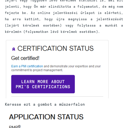
lejárt vagy függőben lévő kérelmek státuszát is, ami azt
jelenti, hogy Ön már elindította a folyamatot, de még nem
fejezte be. Az online jelentkezési űrlapot is elérheti,
ha arra kattint, hogy újra megnyissa a jelentkezését
(lejárt kérelmek esetében) vagy folytassa a munkát a
kérelmén (folyamatban lévő kérelmek esetében).
Keresse ezt a gombot a műszerfalon