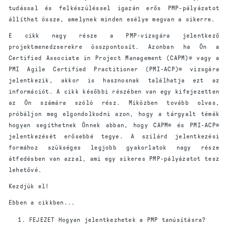
tudással és felkészüléssel igazán erős PMP-pályázatot
állíthat össze, amelynek minden esélye megvan a sikerre.
E cikk nagy része a PMP-vizsgára jelentkező
projektmenedzserekre összpontosít. Azonban ha Ön a
Certified Associate in Project Management (CAPM)® vagy a
PMI Agile Certified Practitioner (PMI-ACP)® vizsgára
jelentkezik, akkor is hasznosnak találhatja ezt az
információt. A cikk későbbi részében van egy kifejezetten
az Ön számára szóló rész. Miközben tovább olvas,
próbáljon meg elgondolkodni azon, hogy a tárgyalt témák
hogyan segíthetnek Önnek abban, hogy CAPM® és PMI-ACP®
jelentkezését erősebbé tegye. A szilárd jelentkezési
formához szükséges legjobb gyakorlatok nagy része
átfedésben van azzal, ami egy sikeres PMP-pályázatot tesz
lehetővé.
Kezdjük el!
Ebben a cikkben...
FEJEZET Hogyan jelentkezhetek a PMP tanúsításra?