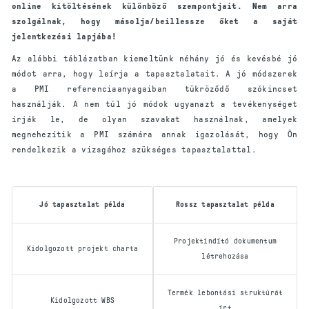
online kitöltésének különböző szempontjait. Nem arra
szolgálnak, hogy másolja/beillessze őket a saját
jelentkezési lapjába!
Az alábbi táblázatban kiemeltünk néhány jó és kevésbé jó
módot arra, hogy leírja a tapasztalatait. A jó módszerek
a PMI referenciaanyagaiban tükröződő szókincset
használják. A nem túl jó módok ugyanazt a tevékenységet
írják le, de olyan szavakat használnak, amelyek
megnehezítik a PMI számára annak igazolását, hogy Ön
rendelkezik a vizsgához szükséges tapasztalattal.
Jó tapasztalat példa
Rossz tapasztalat példa
Projektindító dokumentum
Kidolgozott projekt charta
létrehozása
Termék lebontási struktúrát
Kidolgozott WBS
írt