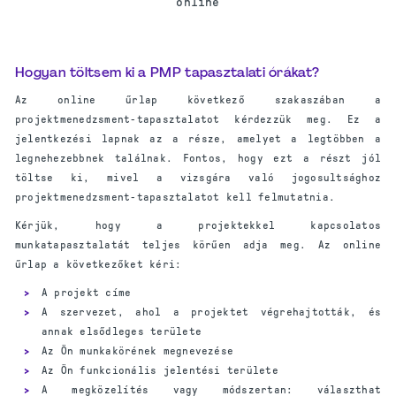
online
Hogyan töltsem ki a PMP tapasztalati órákat?
Az online űrlap következő szakaszában a
projektmenedzsment-tapasztalatot kérdezzük meg. Ez a
jelentkezési lapnak az a része, amelyet a legtöbben a
legnehezebbnek találnak. Fontos, hogy ezt a részt jól
töltse ki, mivel a vizsgára való jogosultsághoz
projektmenedzsment-tapasztalatot kell felmutatnia.
Kérjük, hogy a projektekkel kapcsolatos
munkatapasztalatát teljes körűen adja meg. Az online
űrlap a következőket kéri:
A projekt címe
A szervezet, ahol a projektet végrehajtották, és
annak elsődleges területe
Az Ön munkakörének megnevezése
Az Ön funkcionális jelentési területe
A megközelítés vagy módszertan: választhat