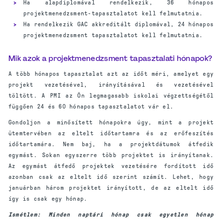
Ha alapdiplomával rendelkezik, 36 hónapos
projektmenedzsment-tapasztalatot kell felmutatnia.
Ha rendelkezik GAC akkreditált diplomával, 24 hónapos
projektmenedzsment tapasztalatot kell felmutatnia.
Mik azok a projektmenedzsment tapasztalati hónapok?
A több hónapos tapasztalat azt az időt méri, amelyet egy
projekt vezetésével, irányításával és vezetésével
töltött. A PMI az Ön legmagasabb iskolai végzettségétől
függően 24 és 60 hónapos tapasztalatot vár el.
Gondoljon a minősített hónapokra úgy, mint a projekt
ütemtervében az eltelt időtartamra és az erőfeszítés
időtartamára. Nem baj, ha a projektdátumok átfedik
egymást. Sokan egyszerre több projektet is irányítanak.
Az egymást átfedő projektek vezetésére fordított idő
azonban csak az eltelt idő szerint számít. Lehet, hogy
januárban három projektet irányított, de az eltelt idő
így is csak egy hónap.
Ismétlem: Minden naptári hónap csak egyetlen hónap