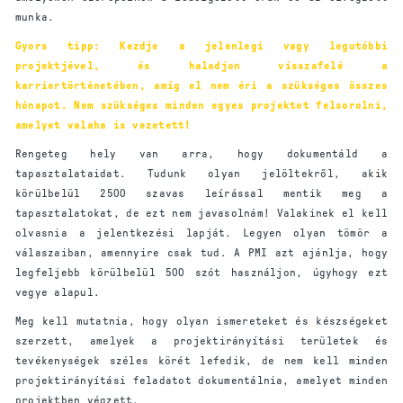
munka.
Gyors tipp: Kezdje a jelenlegi vagy legutóbbi
projektjével, és haladjon visszafelé a
karriertörténetében, amíg el nem éri a szükséges összes
hónapot. Nem szükséges minden egyes projektet felsorolni,
amelyet valaha is vezetett!
Rengeteg hely van arra, hogy dokumentáld a
tapasztalataidat. Tudunk olyan jelöltekről, akik
körülbelül 2500 szavas leírással mentik meg a
tapasztalatokat, de ezt nem javasolnám! Valakinek el kell
olvasnia a jelentkezési lapját. Legyen olyan tömör a
válaszaiban, amennyire csak tud. A PMI azt ajánlja, hogy
legfeljebb körülbelül 500 szót használjon, úgyhogy ezt
vegye alapul.
Meg kell mutatnia, hogy olyan ismereteket és készségeket
szerzett, amelyek a projektirányítási területek és
tevékenységek széles körét lefedik, de nem kell minden
projektirányítási feladatot dokumentálnia, amelyet minden
projektben végzett.