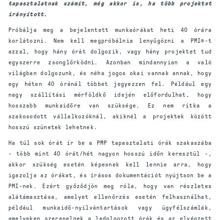
tapasztalatnak számít, még akkor is, ha több projektet
irányított.
Próbálja meg a bejelentett munkaórákat heti 40 órára
korlátozni. Nem kell megpróbálnia lenyűgözni a PMI®-t
azzal, hogy hány órát dolgozik, vagy hány projektet tud
egyszerre zsonglőrködni. Azonban mindannyian a való
világban dolgozunk, és néha jogos okai vannak annak, hogy
egy héten 40 óránál többet jegyezzen fel. Például egy
nagy szállítási mérföldkő idején előfordulhat, hogy
hosszabb munkaidőre van szüksége. Ez nem ritka a
szakosodott vállalkozóknál, akiknél a projektek között
hosszú szünetek lehetnek.
Ha túl sok órát ír be a PMP tapasztalati órák szakaszába
- több mint 40 órát/hét nagyon hosszú időn keresztül -,
akkor szükség esetén képesnek kell lennie arra, hogy
igazolja az órákat, és írásos dokumentációt nyújtson be a
PMI-nek. Ezért győződjön meg róla, hogy van részletes
alátámasztása, amelyet ellenőrzés esetén felhasználhat,
például munkaidő-nyilvántartások vagy ügyfélszámlák,
amelyeken szerepelnek a ledolgozott órák és az elvégzett