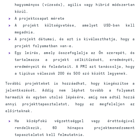
hagyományos (vízesés), agilis vagy hibrid módszertan
közül.
A projektcsapat mérete
A projekt költségvetése, amelyet USD-ben kell
megadnia.
A projekt dátumai, és azt is kiválaszthatja, hogy a
projekt folyamatban van-e.
Egy leírás, amely összefoglalja az Ön szerepét, és
tartalmazza a projekt célkitűzését, eredményét,
eredményeit és feladatait. A PMI azt tanácsolja, hogy
a tipikus válaszok 200 és 500 szó között legyenek.
További projekteket is hozzáadhat, hogy kiegészítse a
jelentkezését. Addig nem léphet tovább a folyamat
harmadik és egyben utolsó lépésére, amíg nem adtál hozzá
annyi projekttapasztalatot, hogy az megfeleljen az
előírtaknak.
Ha középfokú végzettséggel vagy érettségivel
rendelkezik, 60 hónapos projektmenedzsment
tapasztalatot kell felmutatnia.