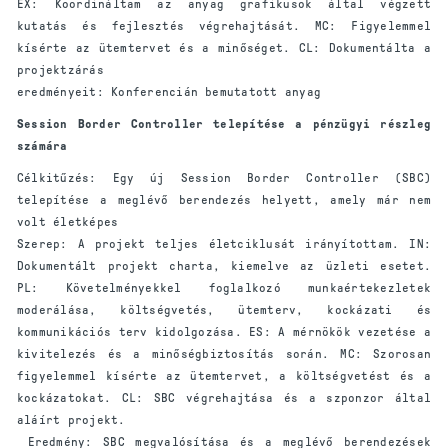
EX: Koordináltam az anyag grafikusok által végzett
kutatás és fejlesztés végrehajtását. MC: Figyelemmel
kísérte az ütemtervet és a minőséget. CL: Dokumentálta a
projektzárás
eredményeit: Konferencián bemutatott anyag
Session Border Controller telepítése a pénzügyi részleg
számára
Célkitűzés: Egy új Session Border Controller (SBC)
telepítése a meglévő berendezés helyett, amely már nem
volt életképes
Szerep: A projekt teljes életciklusát irányítottam. IN:
Dokumentált projekt charta, kiemelve az üzleti esetet.
PL: Követelményekkel foglalkozó munkaértekezletek
moderálása, költségvetés, ütemterv, kockázati és
kommunikációs terv kidolgozása. ES: A mérnökök vezetése a
kivitelezés és a minőségbiztosítás során. MC: Szorosan
figyelemmel kísérte az ütemtervet, a költségvetést és a
kockázatokat. CL: SBC végrehajtása és a szponzor által
aláírt projekt.
Eredmény: SBC megvalósítása és a meglévő berendezések