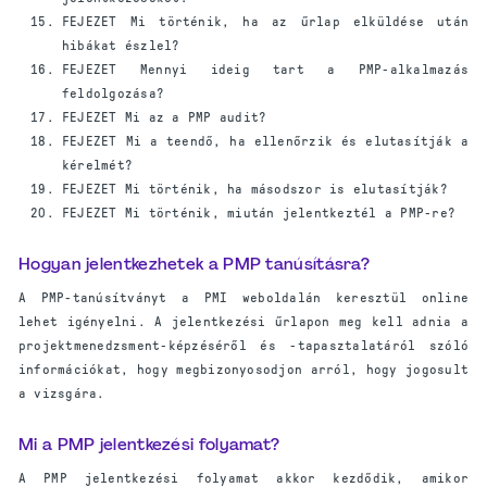
FEJEZET Mi történik, ha az űrlap elküldése után
hibákat észlel?
FEJEZET Mennyi ideig tart a PMP-alkalmazás
feldolgozása?
FEJEZET Mi az a PMP audit?
FEJEZET Mi a teendő, ha ellenőrzik és elutasítják a
kérelmét?
FEJEZET Mi történik, ha másodszor is elutasítják?
FEJEZET Mi történik, miután jelentkeztél a PMP-re?
Hogyan jelentkezhetek a PMP tanúsításra?
A PMP-tanúsítványt a PMI weboldalán keresztül online
lehet igényelni. A jelentkezési űrlapon meg kell adnia a
projektmenedzsment-képzéséről és -tapasztalatáról szóló
információkat, hogy megbizonyosodjon arról, hogy jogosult
a vizsgára.
Mi a PMP jelentkezési folyamat?
A PMP jelentkezési folyamat akkor kezdődik, amikor