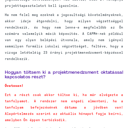
projekttapasztalatot kell igazolnia.
Ha nem felel meg ezeknek a jogosultsági követelményeknek,
akkor ideje átgondolni, hogy milyen végzettséggel
rendelkezik, és hogy nem lenne-e megfelelőbb az Ön
számára valamelyik másik képesítés. A CAPM®-nek például
van egy olyan belépési útvonala, amely nem igényel
semmilyen formális iskolai végzettséget, feltéve, hogy a
vizsga letételéig 23 órányi projektmenedzsment-képzéssel
rendelkezik.
Hogyan töltsem ki a projektmenedzsment oktatással
kapcsolatos részt?
Óvatosan!
Ezt a részt csak akkor töltse ki, ha már elvégezte a
tanfolyamot. A rendszer nem engedi elmenteni, ha a
tanfolyam befejezésének dátuma a jövőben van!
Alapértelmezés szerint az aktuális hónapot fogja beírni,
amelyben Ön éppen tartózkodik.