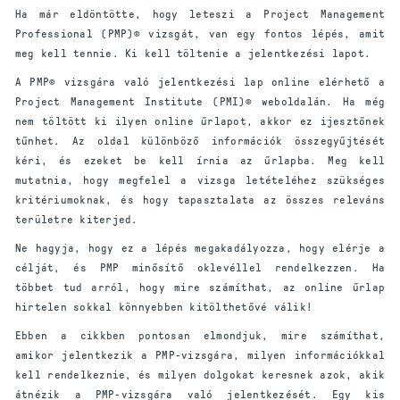
Ha már eldöntötte, hogy leteszi a Project Management
Professional (PMP)® vizsgát, van egy fontos lépés, amit
meg kell tennie. Ki kell töltenie a jelentkezési lapot.
A PMP® vizsgára való jelentkezési lap online elérhető a
Project Management Institute (PMI)® weboldalán. Ha még
nem töltött ki ilyen online űrlapot, akkor ez ijesztőnek
tűnhet. Az oldal különböző információk összegyűjtését
kéri, és ezeket be kell írnia az űrlapba. Meg kell
mutatnia, hogy megfelel a vizsga letételéhez szükséges
kritériumoknak, és hogy tapasztalata az összes releváns
területre kiterjed.
Ne hagyja, hogy ez a lépés megakadályozza, hogy elérje a
célját, és PMP minősítő oklevéllel rendelkezzen. Ha
többet tud arról, hogy mire számíthat, az online űrlap
hirtelen sokkal könnyebben kitölthetővé válik!
Ebben a cikkben pontosan elmondjuk, mire számíthat,
amikor jelentkezik a PMP-vizsgára, milyen információkkal
kell rendelkeznie, és milyen dolgokat keresnek azok, akik
átnézik a PMP-vizsgára való jelentkezését. Egy kis