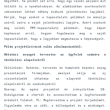
Segíthet, ha példát lát arra, hogy egy valódi pályázó mit
töltött ki a nyomtatványon. Az alábbiakban szerkesztett
idézeteket láthat néhány diákunk jelentkezési lapjából.
Kérjük, hogy ezeket a tapasztalati példákat ne másolja
szóról szóra a saját jelentkezési lapjára. Azért osztunk
meg valódi PMP-tapasztalati példákat, hogy képet
kaphasson arról, hogyan fogalmazza meg a saját
tapasztalatát, hogy a legjobban megmutassa a képességeit.
Példa projektleírások valós alkalmazásokból:
Oktatási anyagok tervezése az ügyfelek számára a
távközlési alapelvekről
Célkitűzés: Kutatás, tervezés és bemutató képzési anyag
prezentációk formájában, amelyek célja az új
viszonteladók oktatása az alapvető távközlési
alapelvekről és szabványokról
Szerep: Az egész projektet én irányítottam. IN:
Kidolgoztam a chartát és azonosítottam a legfontosabb
érdekelt feleket. PL: Megterveztem a projekt terjedelmét,
figyelembe véve az időt, a költségeket és a minőséget.