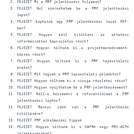
FEJEZET Mi a PMP jelentkezési folyamat?
FEJEZET Hol szerezhetem be a PMP jelentkezési
lapot?
FEJEZET Kaphatok egy PMP jelentkezési lapot PDF-
ben?
FEJEZET Hogyan kell kitölteni az oktatási
információkkal kapcsolatos részt?
FEJEZET Hogyan töltsem ki a projektmenedzsment-
képzés részt?
FEJEZET Hogyan töltsem ki a PMP tapasztalati
órákat?
FEJEZET Mit tegyek a PMP tapasztalati példákhoz?
FEJEZET Hogyan töltsem ki a vizsga részletei részt?
FEJEZET Hogyan nyújthatom be a PMP-jelentkezésemet?
FEJEZET Kell-e hozzáadni a referenciáimat a PMP
jelentkezési laphoz?
FEJEZET Mennyi időd van a PMP jelentkezés
kitöltésére?
FEJEZET PMP alkalmazási tippek
FEJEZET Hogyan töltsem ki a CAPM® vagy PMI-ACP®
jelentkezéseket?