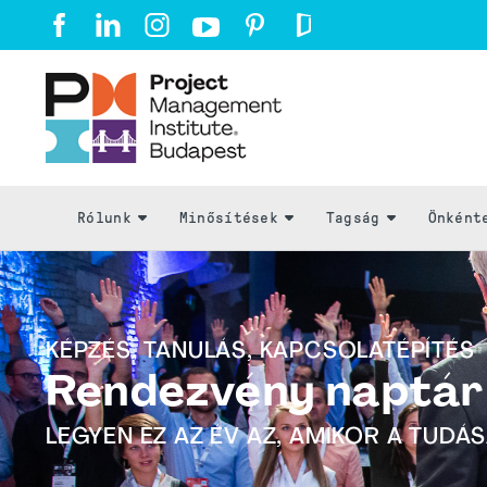
Rólunk
Minősítések
Tagság
Önként
KÉPZÉS, TANULÁS, KAPCSOLATÉPÍTÉS
Rendezvény naptár
LEGYEN EZ AZ ÉV AZ, AMIKOR A TUDÁ