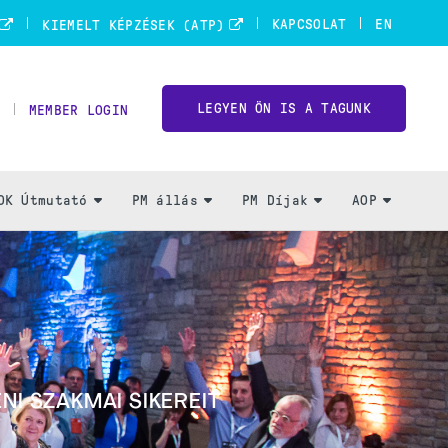
KAPCSOLAT
EN
KIEMELT KÉPZÉSEK (ATP)
LEGYEN ÖN IS A TAGUNK
MEMBER LOGIN
OK Útmutató
PM állás
PM Díjak
AOP
NI SZAKMAI SIKEREIT