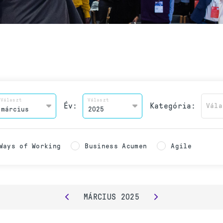
Választ
Választ
Év:
Kategória:
Vála
Ways of Working
Business Acumen
Agile
MÁRCIUS
2025