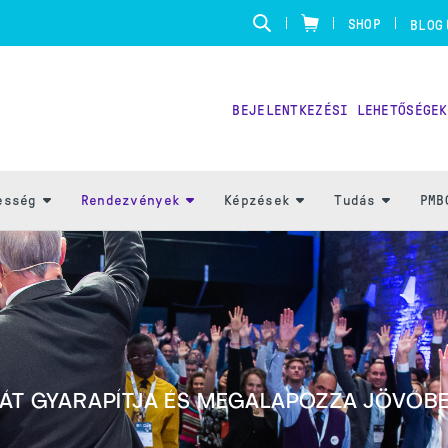
SHOP
BLOG
BEJELENTKEZÉSI LEHETŐSÉGEK
esség
Rendezvények
Képzések
Tudás
PMB
SÁT GYARAPÍTJA ÉS MEGALAPOZZA JÖVŐBE